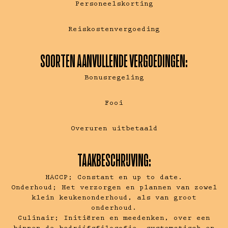
Personeelskorting
Reiskostenvergoeding
SOORTEN AANVULLENDE VERGOEDINGEN:
Bonusregeling
Fooi
Overuren uitbetaald
TAAKBESCHRIJVING:
HACCP; Constant en up to date.
Onderhoud; Het verzorgen en plannen van zowel
klein keukenonderhoud, als van groot
onderhoud.
Culinair; Initiëren en meedenken, over een