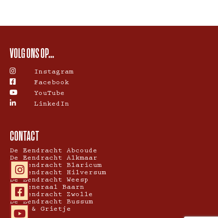
VOLG ONS OP...
Instagram
Facebook
YouTube
LinkedIn
CONTACT
De Eendracht Abcoude
De Eendracht Alkmaar
De Eendracht Blaricum
De Eendracht Hilversum
De Eendracht Weesp
De Generaal Baarn
De Eendracht Zwolle
De Eendracht Bussum
Hans & Grietje